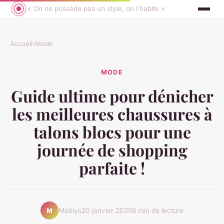
« On ne possède pas un style, on l'habite »
Accueil
›
Mode
MODE
Guide ultime pour dénicher
les meilleures chaussures à
talons blocs pour une
journée de shopping
parfaite !
Maëlys
20 janvier 2025
6 min de lecture
M