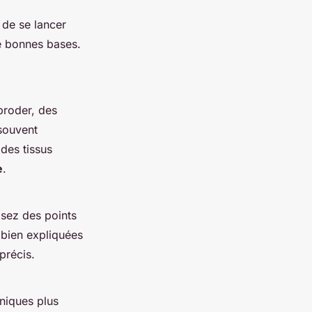
 de se lancer
e bonnes bases.
broder, des
ouvent
des tissus
e
.
isez des points
, bien expliquées
précis.
niques plus