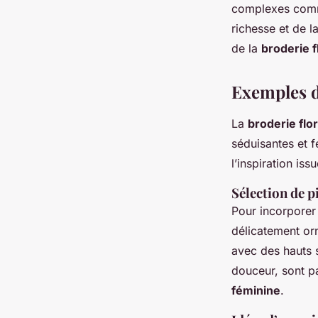
complexes comme
richesse et de l
de la
broderie f
Exemples d
La
broderie flo
séduisantes et 
l’inspiration is
Sélection de p
Pour incorporer
délicatement or
avec des hauts s
douceur, sont p
féminine
.