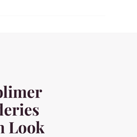
limer
deries
un Look