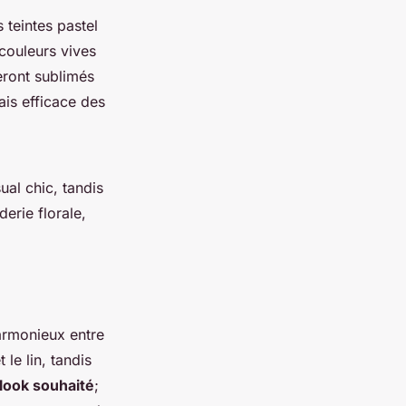
 teintes pastel
couleurs vives
seront sublimés
ais efficace des
ual chic, tandis
erie florale,
armonieux entre
 le lin, tandis
look souhaité
;