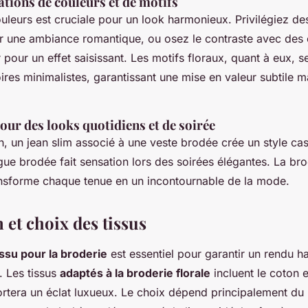
ations de couleurs et de motifs
ouleurs est cruciale pour un look harmonieux. Privilégiez des
r une ambiance romantique, ou osez le contraste avec des 
r pour un effet saisissant. Les motifs floraux, quant à eux, 
res minimalistes, garantissant une mise en valeur subtile m
our des looks quotidiens et de soirée
n, un jean slim associé à une veste brodée crée un style cas
ue brodée fait sensation lors des soirées élégantes. La brod
ansforme chaque tenue en un incontournable de la mode.
 et choix des tissus
issu pour la broderie
est essentiel pour garantir un rendu h
. Les tissus
adaptés à la broderie florale
incluent le coton et
ortera un éclat luxueux. Le choix dépend principalement du