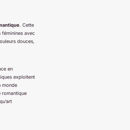
omantique
. Cette
es féminines avec
couleurs douces,
nce en
iques exploitent
un monde
le romantique
qu’art