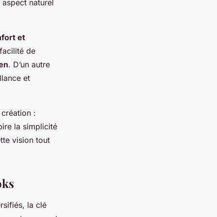
 aspect naturel
fort et
facilité de
ien
. D’un autre
llance et
 création :
re la simplicité
te vision tout
oks
ifiés, la clé