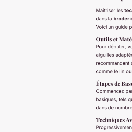
Maîtriser les
tec
dans la
broderie
Voici un guide p
Outils et Mat
Pour débuter, vo
aiguilles adapté
recommandent d’
comme le lin ou 
Étapes de Bas
Commencez par ch
basiques, tels q
dans de nombr
Techniques A
Progressivement