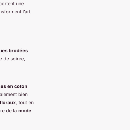
portent une
nsforment l’art
ues brodées
e de soirée,
ses en coton
galement bien
floraux
, tout en
dre de la
mode