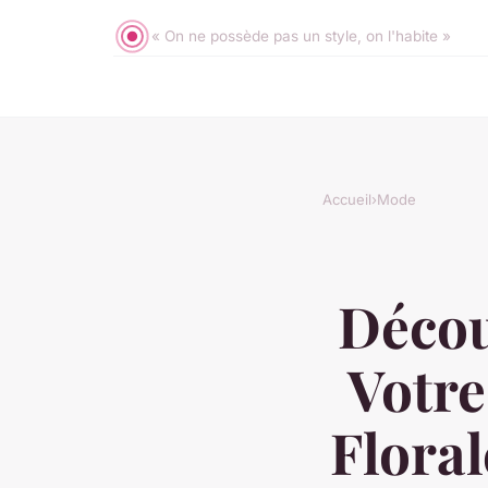
« On ne possède pas un style, on l'habite »
Accueil
›
Mode
Déco
Votre
Floral