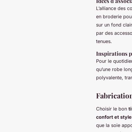
Idées d’associ
L’alliance des c
en broderie pou
sur un fond clai
par des accessoi
tenues.
Inspirations p
Pour le quotidie
qu’une robe long
polyvalente, tr
Fabrication
Choisir le bon
t
confort et style
que la soie app