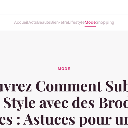
Accueil
Actu
Beaute
Bien-etre
Lifestyle
Mode
Shopping
MODE
uvrez Comment Sub
 Style avec des Bro
es : Astuces pour 