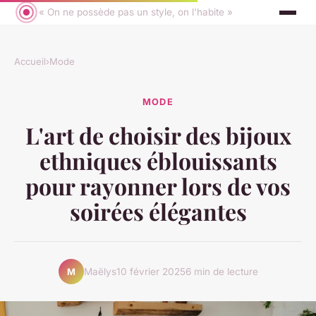
« On ne possède pas un style, on l'habite »
Accueil
›
Mode
MODE
L'art de choisir des bijoux
ethniques éblouissants
pour rayonner lors de vos
soirées élégantes
Maëlys
10 février 2025
6 min de lecture
M