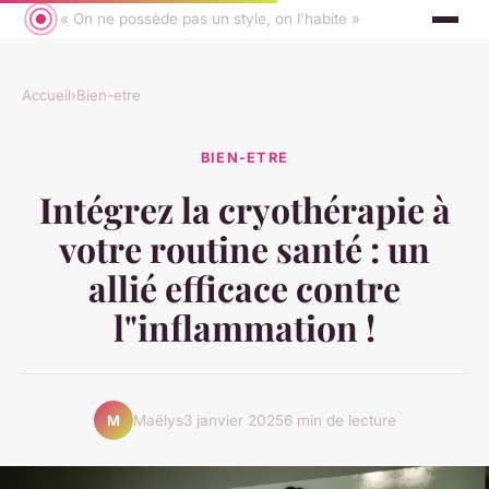
« On ne possède pas un style, on l'habite »
Accueil
›
Bien-etre
BIEN-ETRE
Intégrez la cryothérapie à
votre routine santé : un
allié efficace contre
l"inflammation !
Maëlys
3 janvier 2025
6 min de lecture
M